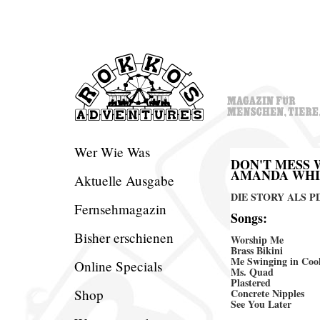
Wer Wie Was
DON'T MESS 
AMANDA WHI
Aktuelle Ausgabe
DIE STORY ALS PDF 
Fernsehmagazin
Songs:
Bisher erschienen
Worship Me
Brass Bikini
Me Swinging in Coo
Online Specials
Ms. Quad
Plastered
Shop
Concrete Nipples
See You Later