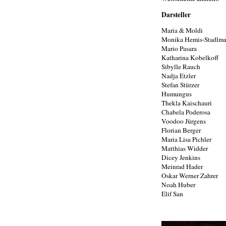
Darsteller
Maria & Moldi
Monika Hemis-Stadlm
Mario Pasara
Katharina Kobelkoff
Sibylle Rauch
Nadja Etzler
Stefan Stürzer
Humungus
Thekla Kaischauri
Chabela Poderosa
Voodoo Jürgens
Florian Berger
Maria Lisa Pichler
Matthias Widder
Dicey Jenkins
Meinrad Hader
Oskar Werner Zahrer
Noah Huber
Elif San