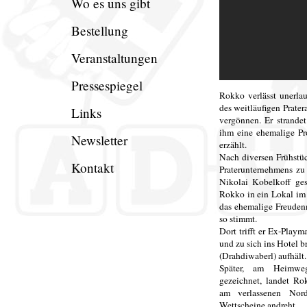
Wo es uns gibt
Bestellung
Veranstaltungen
Pressespiegel
Rokko verlässt unerlau
des weitläufigen Prater
Links
vergönnen. Er strande
ihm eine ehemalige Pro
Newsletter
erzählt.
Nach diversen Frühstü
Kontakt
Praterunternehmens zu
Nikolai Kobelkoff gesc
Rokko in ein Lokal im 
das ehemalige Freuden
so stimmt.
Dort trifft er Ex-Playm
und zu sich ins Hotel b
(Drahdiwaberl) aufhält.
Später, am Heimwe
gezeichnet, landet Ro
am verlassenen Nor
Wettscheine andreht.